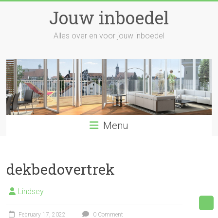
Skip
Jouw inboedel
to
content
Alles over en voor jouw inboedel
Menu
dekbedovertrek
Lindsey
February 17, 2022
0 Comment