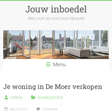
Skip
Jouw inboedel
to
content
Alles over en voor jouw inboedel
Menu
Je woning in De Moer verkopen
Lindsey
Uncategorized
May 19, 2015
0 Comment