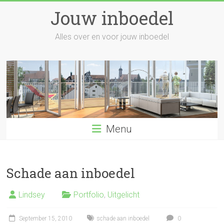
Skip
Jouw inboedel
to
content
Alles over en voor jouw inboedel
Menu
Schade aan inboedel
Lindsey
Portfolio
,
Uitgelicht
September 15, 2010
schade aan inboedel
0