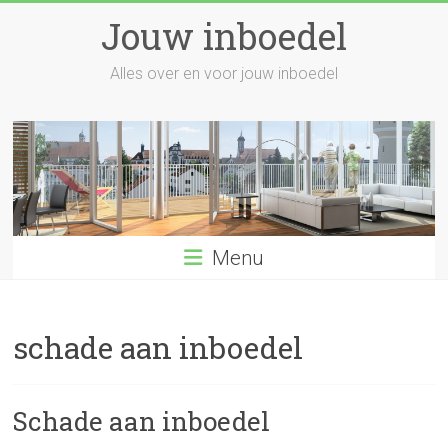
Skip
Jouw inboedel
to
content
Alles over en voor jouw inboedel
Menu
schade aan inboedel
Schade aan inboedel